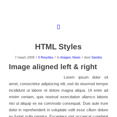
HTML Styles
/
/
/
7 maart, 2009
0 Reacties
in
Images
,
News
door
Sandra
Image aligned left & right
Lorem ipsum dolor sit
amet, consectetur adipisicing elit, sed do eiusmod tempor
incididunt ut labore et dolore magna aliqua. Ut enim ad
minim veniam, quis nostrud exercitation ullamco laboris
nisi ut aliquip ex ea commodo consequat. Duis aute irure
dolor in reprehenderit in voluptate velit esse cillum dolore
eu fugiat nulla pariatur. Excepteur sint occaecat cupidatat