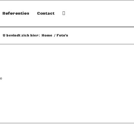
Referenties
Contact
U bevindt zich hier:
Home
/
Foto’s
de