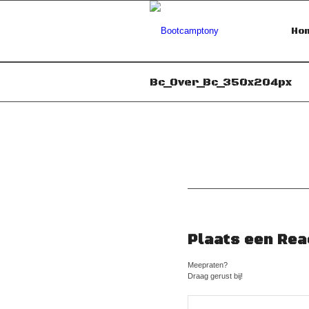
Ho
Bc_Over_Bc_350x204px
Plaats een Rea
Meepraten?
Draag gerust bij!