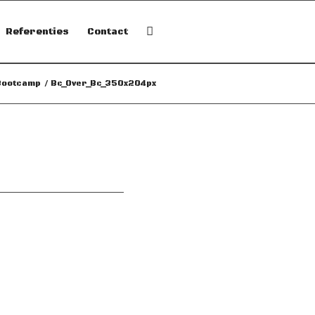
Referenties
Contact
Bootcamp
/
Bc_Over_Bc_350x204px