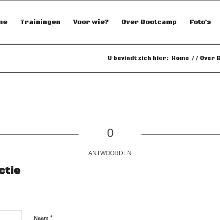
me
Trainingen
Voor wie?
Over Bootcamp
Foto’s
U bevindt zich hier:
Home
/
/
Over 
0
ANTWOORDEN
ctie
*
Naam