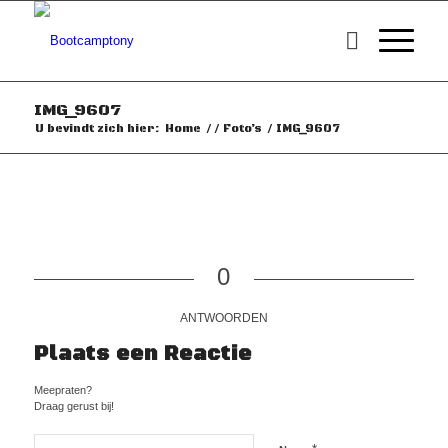
IMG_9607
U bevindt zich hier:
Home
/
/
Foto’s
/
IMG_9607
0
ANTWOORDEN
Plaats een Reactie
Meepraten?
Draag gerust bij!