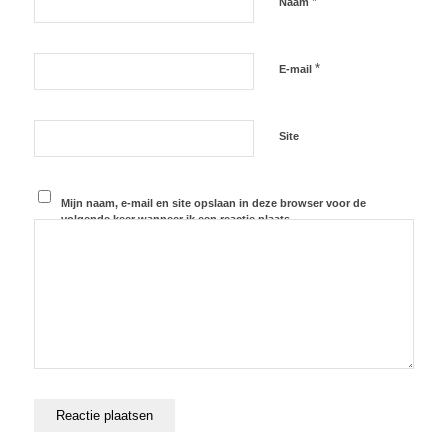
*
Naam
*
E-mail
Site
Mijn naam, e-mail en site opslaan in deze browser voor de
volgende keer wanneer ik een reactie plaats.