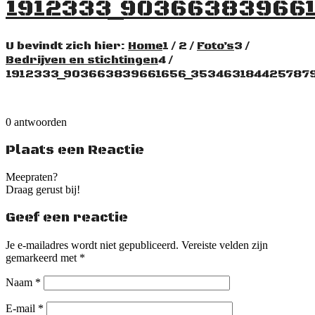
1912333_903663839661
U bevindt zich hier:
Home
1
/
2
/
Foto’s
3
/
Bedrijven en stichtingen
4
/
1912333_903663839661656_353463184425787
0
antwoorden
Plaats een Reactie
Meepraten?
Draag gerust bij!
Geef een reactie
Je e-mailadres wordt niet gepubliceerd.
Vereiste velden zijn
gemarkeerd met
*
Naam
*
E-mail
*