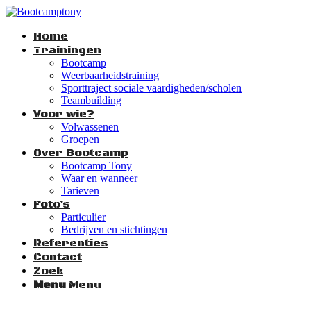
Home
Trainingen
Bootcamp
Weerbaarheidstraining
Sporttraject sociale vaardigheden/scholen
Teambuilding
Voor wie?
Volwassenen
Groepen
Over Bootcamp
Bootcamp Tony
Waar en wanneer
Tarieven
Foto’s
Particulier
Bedrijven en stichtingen
Referenties
Contact
Zoek
Menu
Menu