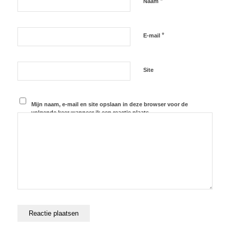
*
Naam
*
E-mail
Site
Mijn naam, e-mail en site opslaan in deze browser voor de
volgende keer wanneer ik een reactie plaats.