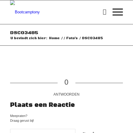
DSC03485
U bevindt zich hier:
Home
/
/
Foto’s
/
DSC03485
0
ANTWOORDEN
Plaats een Reactie
Meepraten?
Draag gerust bij!