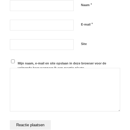
*
Naam
*
E-mail
Site
Mijn naam, e-mail en site opslaan in deze browser voor de
volgende keer wanneer ik een reactie plaats.