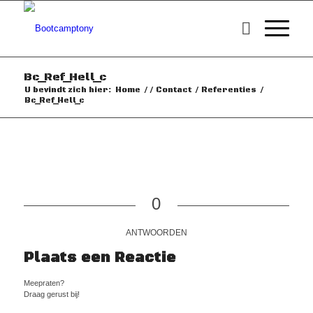
Bc_Ref_Hell_c
U bevindt zich hier:
Home
/
/
Contact
/
Referenties
/
Bc_Ref_Hell_c
0
ANTWOORDEN
Plaats een Reactie
Meepraten?
Draag gerust bij!