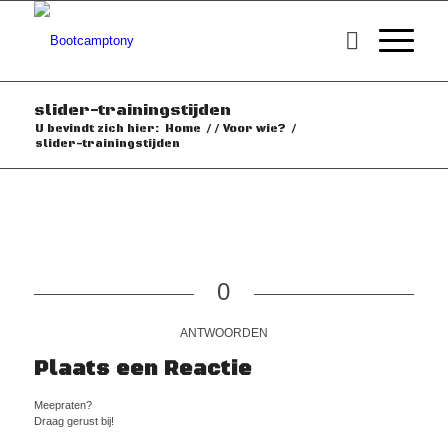
slider-trainingstijden
U bevindt zich hier:
Home
/
/
Voor wie?
/
slider-trainingstijden
0
ANTWOORDEN
Plaats een Reactie
Meepraten?
Draag gerust bij!