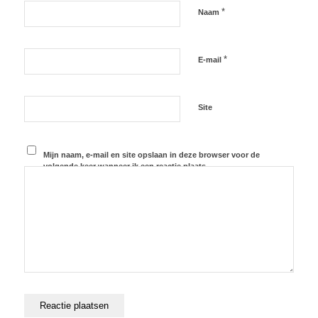
*
Naam
*
E-mail
Site
Mijn naam, e-mail en site opslaan in deze browser voor de
volgende keer wanneer ik een reactie plaats.