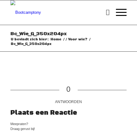
Bc_Wie_G_350x204px
U bevindt zich hier:
Home
/
/
Voor wie?
/
Bc_Wie_G_350x204px
0
ANTWOORDEN
Plaats een Reactie
Meepraten?
Draag gerust bij!