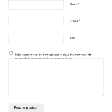
*
Naam
*
E-mail
Site
Mijn naam, e-mail en site opslaan in deze browser voor de
volgende keer wanneer ik een reactie plaats.