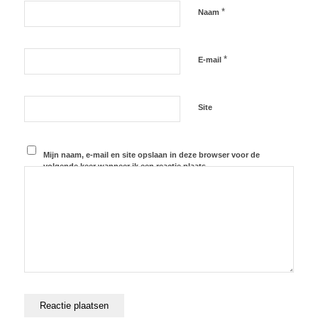
*
Naam
*
E-mail
Site
Mijn naam, e-mail en site opslaan in deze browser voor de
volgende keer wanneer ik een reactie plaats.