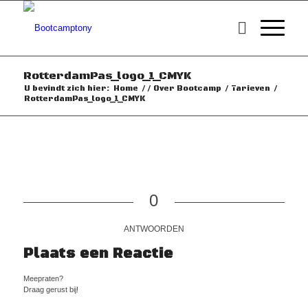
RotterdamPas_logo_1_CMYK
U bevindt zich hier:
Home
/
/
Over Bootcamp
/
Tarieven
/
RotterdamPas_logo_1_CMYK
0
ANTWOORDEN
Plaats een Reactie
Meepraten?
Draag gerust bij!