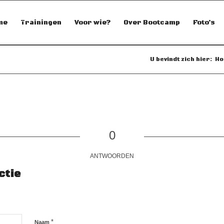
me
Trainingen
Voor wie?
Over Bootcamp
Foto’s
U bevindt zich hier:
Ho
0
ANTWOORDEN
ctie
*
Naam