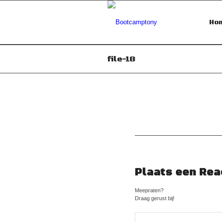
Ho
file-18
Plaats een Rea
Meepraten?
Draag gerust bij!