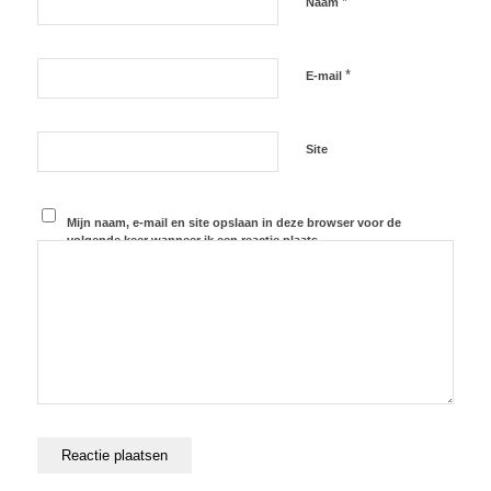
*
Naam
*
E-mail
Site
Mijn naam, e-mail en site opslaan in deze browser voor de
volgende keer wanneer ik een reactie plaats.