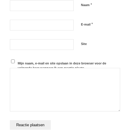
*
Naam
*
E-mail
Site
Mijn naam, e-mail en site opslaan in deze browser voor de
volgende keer wanneer ik een reactie plaats.