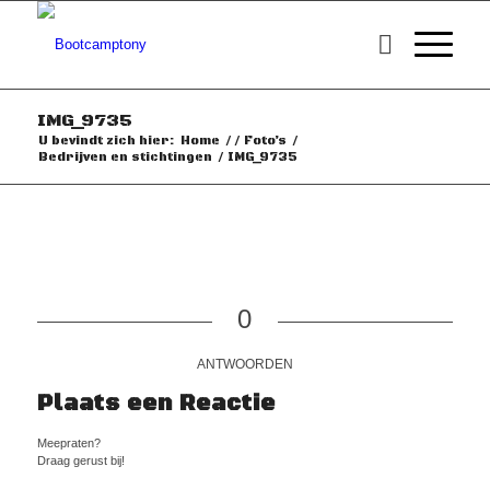
IMG_9735
U bevindt zich hier:
Home
/
/
Foto’s
/
Bedrijven en stichtingen
/
IMG_9735
0
ANTWOORDEN
Plaats een Reactie
Meepraten?
Draag gerust bij!