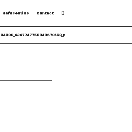
Referenties
Contact
94980_4347247758040679160_n