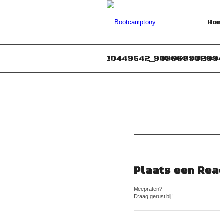
Ho
10449542_90366393299
U bevindt zich hier:
Plaats een Rea
Meepraten?
Draag gerust bij!