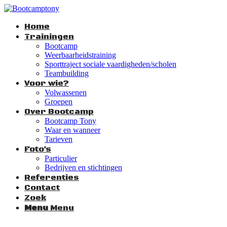
Home
Trainingen
Bootcamp
Weerbaarheidstraining
Sporttraject sociale vaardigheden/scholen
Teambuilding
Voor wie?
Volwassenen
Groepen
Over Bootcamp
Bootcamp Tony
Waar en wanneer
Tarieven
Foto’s
Particulier
Bedrijven en stichtingen
Referenties
Contact
Zoek
Menu
Menu