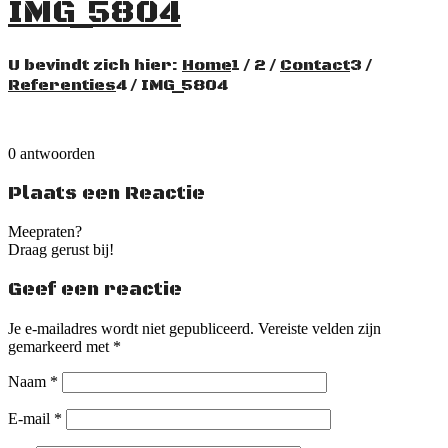
IMG_5804
U bevindt zich hier:
Home
1
/
2
/
Contact
3
/
Referenties
4
/
IMG_5804
0
antwoorden
Plaats een Reactie
Meepraten?
Draag gerust bij!
Geef een reactie
Je e-mailadres wordt niet gepubliceerd.
Vereiste velden zijn
gemarkeerd met
*
Naam
*
E-mail
*